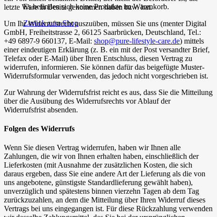
Es befinden sich keine Produkte im Warenkorb.
letzte Ware in Besitz genommen haben bzw. hat.
Zurück zum Shop
Um Ihr Widerrufsrecht auszuüben, müssen Sie uns (menter Digital
GmbH, Freiheitstrasse 2, 66125 Saarbrücken, Deutschland, Tel.:
+49 6897-9 660137, E-Mail:
shop@pure-lifestyle-care.de
) mittels
einer eindeutigen Erklärung (z. B. ein mit der Post versandter Brief,
Telefax oder E-Mail) über Ihren Entschluss, diesen Vertrag zu
widerrufen, informieren. Sie können dafür das beigefügte Muster-
Widerrufsformular verwenden, das jedoch nicht vorgeschrieben ist.
Zur Wahrung der Widerrufsfrist reicht es aus, dass Sie die Mitteilung
über die Ausübung des Widerrufsrechts vor Ablauf der
Widerrufsfrist absenden.
Folgen des Widerrufs
Wenn Sie diesen Vertrag widerrufen, haben wir Ihnen alle
Zahlungen, die wir von Ihnen erhalten haben, einschließlich der
Lieferkosten (mit Ausnahme der zusätzlichen Kosten, die sich
daraus ergeben, dass Sie eine andere Art der Lieferung als die von
uns angebotene, günstigste Standardlieferung gewählt haben),
unverzüglich und spätestens binnen vierzehn Tagen ab dem Tag
zurückzuzahlen, an dem die Mitteilung über Ihren Widerruf dieses
Vertrags bei uns eingegangen ist. Für diese Rückzahlung verwenden