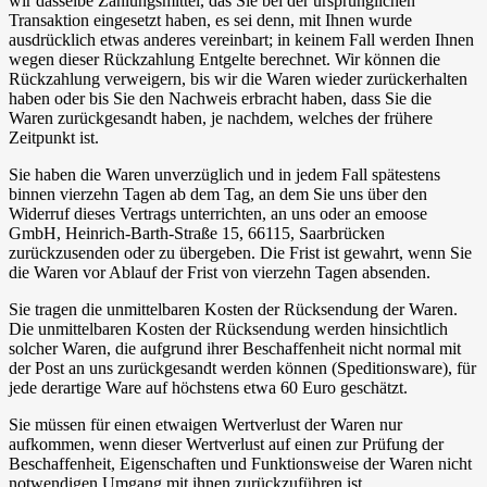
wir dasselbe Zahlungsmittel, das Sie bei der ursprünglichen
Transaktion eingesetzt haben, es sei denn, mit Ihnen wurde
ausdrücklich etwas anderes vereinbart; in keinem Fall werden Ihnen
wegen dieser Rückzahlung Entgelte berechnet. Wir können die
Rückzahlung verweigern, bis wir die Waren wieder zurückerhalten
haben oder bis Sie den Nachweis erbracht haben, dass Sie die
Waren zurückgesandt haben, je nachdem, welches der frühere
Zeitpunkt ist.
Sie haben die Waren unverzüglich und in jedem Fall spätestens
binnen vierzehn Tagen ab dem Tag, an dem Sie uns über den
Widerruf dieses Vertrags unterrichten, an uns oder an emoose
GmbH, Heinrich-Barth-Straße 15, 66115, Saarbrücken
zurückzusenden oder zu übergeben. Die Frist ist gewahrt, wenn Sie
die Waren vor Ablauf der Frist von vierzehn Tagen absenden.
Sie tragen die unmittelbaren Kosten der Rücksendung der Waren.
Die unmittelbaren Kosten der Rücksendung werden hinsichtlich
solcher Waren, die aufgrund ihrer Beschaffenheit nicht normal mit
der Post an uns zurückgesandt werden können (Speditionsware), für
jede derartige Ware auf höchstens etwa 60 Euro geschätzt.
Sie müssen für einen etwaigen Wertverlust der Waren nur
aufkommen, wenn dieser Wertverlust auf einen zur Prüfung der
Beschaffenheit, Eigenschaften und Funktionsweise der Waren nicht
notwendigen Umgang mit ihnen zurückzuführen ist.