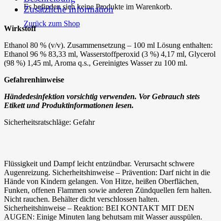
Es befinden sich keine Produkte im Warenkorb.
Zusätzliche Information
Zurück zum Shop
Wirkstoff
Ethanol 80 % (v/v). Zusammensetzung – 100 ml Lösung enthalten:
Ethanol 96 % 83,33 ml, Wasserstoffperoxid (3 %) 4,17 ml, Glycerol
(98 %) 1,45 ml, Aroma q.s., Gereinigtes Wasser zu 100 ml.
Gefahrenhinweise
Händedesinfektion vorsichtig verwenden. Vor Gebrauch stets
Etikett und Produktinformationen lesen.
Sicherheitsratschläge: Gefahr
Flüssigkeit und Dampf leicht entzündbar. Verursacht schwere
Augenreizung. Sicherheitshinweise – Prävention: Darf nicht in die
Hände von Kindern gelangen. Von Hitze, heißen Oberflächen,
Funken, offenen Flammen sowie anderen Zündquellen fern halten.
Nicht rauchen. Behälter dicht verschlossen halten.
Sicherheitshinweise – Reaktion: BEI KONTAKT MIT DEN
AUGEN: Einige Minuten lang behutsam mit Wasser ausspülen.