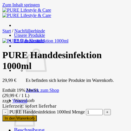
Zum Inhalt springen
Start
/
Nachfüllgebinde
Unsere Produkte
FAQ & Kontakt
PURE Handdesinfektion
1000ml
29,99
€
Es befinden sich keine Produkte im Warenkorb.
Enthält 19% MwSt.
Zurück zum Shop
(
29,99
€
/ 1 L)
Warenkorb
zzgl.
Versand
Lieferzeit: sofort lieferbar
PURE Handdesinfektion 1000ml Menge
In den Warenkorb
Beschreibung